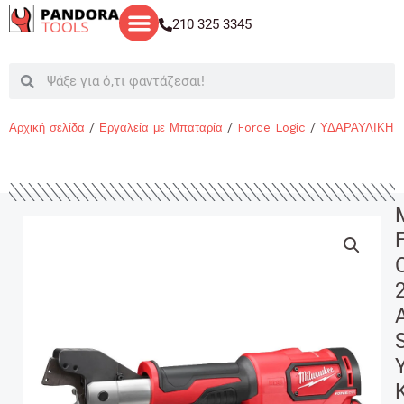
Μετάβαση
210 325 3345
στο
περιεχόμενο
Search
Search
Αρχική σελίδα
/
Εργαλεία με Μπαταρία
/
Force Logic
/
ΥΔΑΡΑΥΛΙΚΗ 