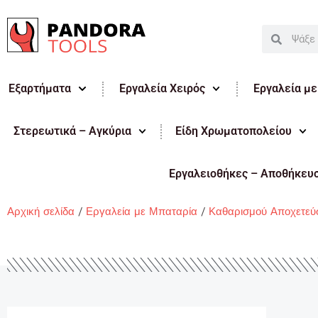
Μετάβαση
στο
Search
Search
περιεχόμενο
Εξαρτήματα
Εργαλεία Χειρός
Εργαλεία μ
Στερεωτικά – Αγκύρια
Είδη Χρωματοπολείου
Εργαλειοθήκες – Αποθήκευ
Αρχική σελίδα
/
Εργαλεία με Μπαταρία
/
Καθαρισμού Αποχετεύ