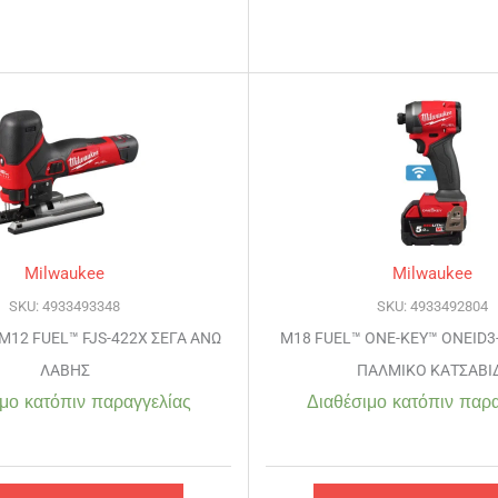
Milwaukee
Milwaukee
SKU: 4933493348
SKU: 4933492804
M12 FUEL™ FJS-422X ΣΕΓΑ ΑΝΩ
M18 FUEL™ ONE-KEY™ ONEID3-
ΛΑΒΗΣ
ΠΑΛΜΙΚΟ ΚΑΤΣΑΒΙ
μο κατόπιν παραγγελίας
Διαθέσιμο κατόπιν παρα