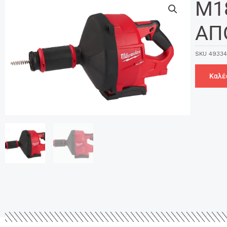
M1
ΑΠ
SKU
4933
Καλέ