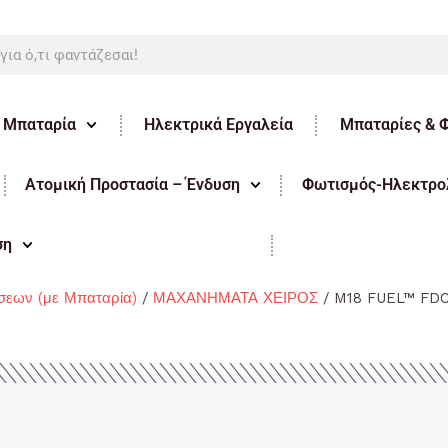
ε Μπαταρία
Ηλεκτρικά Εργαλεία
Μπαταρίες & 
Ατομική Προστασία – Ένδυση
Φωτισμός-Ηλεκτρολ
ση
σεων (με Μπαταρία)
/
ΜΑΧΑΝΗΜΑΤΑ ΧΕΙΡΟΣ
/ M18 FUEL™ FD