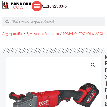
Μετάβαση
210 325 3345
στο
περιεχόμενο
Search
Search
Αρχική σελίδα
/
Εργαλεία με Μπαταρία
/
ΓΩΝΙΑΚΟΙ ΤΡΟΧΟΙ & ΑΛΟΙΦ