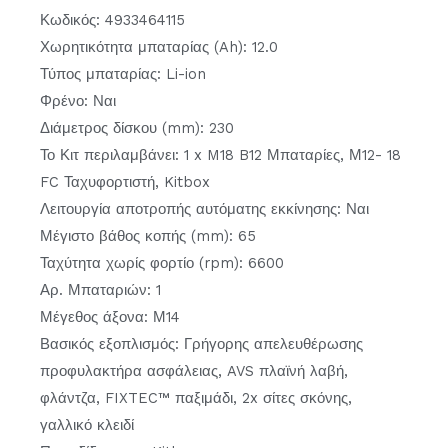
Κωδικός: 4933464115
Χωρητικότητα μπαταρίας (Ah): 12.0
Τύπος μπαταρίας: Li-ion
Φρένο: Ναι
Διάμετρος δίσκου (mm): 230
Το Κιτ περιλαμβάνει: 1 x M18 B12 Μπαταρίες, Μ12- 18
FC Ταχυφορτιστή, Kitbox
Λειτουργία αποτροπής αυτόματης εκκίνησης: Ναι
Μέγιστο βάθος κοπής (mm): 65
Ταχύτητα χωρίς φορτίο (rpm): 6600
Αρ. Μπαταριών: 1
Μέγεθος άξονα: Μ14
Βασικός εξοπλισμός: Γρήγορης απελευθέρωσης
προφυλακτήρα ασφάλειας, AVS πλαϊνή λαβή,
φλάντζα, FIXTEC™ παξιμάδι, 2x σίτες σκόνης,
γαλλικό κλειδί