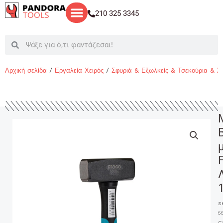
Μετάβαση
210 325 3345
στο
περιεχόμενο
Search
Search
Αρχική σελίδα
/
Εργαλεία Χειρός
/
Σφυριά & Εξωλκείς & Τσεκούρια & 
S
5
C