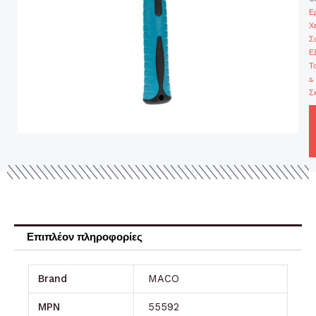
Ε
Χ
Σ
Ε
Τ
&
Σ
Επιπλέον πληροφορίες
Brand
MACO
MPN
55592