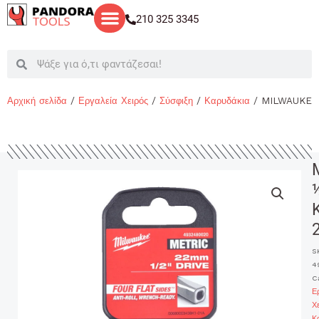
Μετάβαση
210 325 3345
στο
περιεχόμενο
Search
Search
Αρχική σελίδα
/
Εργαλεία Χειρός
/
Σύσφιξη
/
Καρυδάκια
/ MILWAUKEE
S
4
C
Ε
Χ
Κ