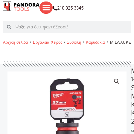
Μετάβαση
210 325 3345
στο
περιεχόμενο
Search
Search
Αρχική σελίδα
/
Εργαλεία Χειρός
/
Σύσφιξη
/
Καρυδάκια
/ MILWAUKEE
S