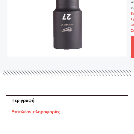
4
C
Κ
Ε
Χ
Σ
Περιγραφή
Επιπλέον πληροφορίες