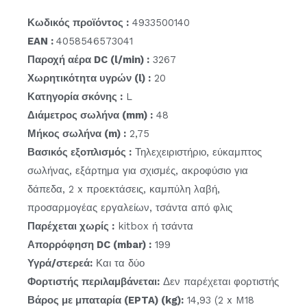
Κωδικός προϊόντος :
4933500140
EAN :
4058546573041
Παροχή αέρα DC (l/min) :
3267
Χωρητικότητα υγρών (l) :
20
Κατηγορία σκόνης :
L
Διάμετρος σωλήνα (mm) :
48
Μήκος σωλήνα (m) :
2,75
Βασικός εξοπλισμός :
Τηλεχειριστήριο, εύκαμπτος
σωλήνας, εξάρτημα για σχισμές, ακροφύσιο για
δάπεδα, 2 x προεκτάσεις, καμπύλη λαβή,
προσαρμογέας εργαλείων, τσάντα από φλις
Παρέχεται χωρίς :
kitbox ή τσάντα
Απορρόφηση DC (mbar) :
199
Υγρά/στερεά:
Και τα δύο
Φορτιστής περιλαμβάνεται:
Δεν παρέχεται φορτιστής
Βάρος με μπαταρία (EPTA) (kg):
14,93 (2 x M18