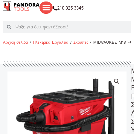
Μετάβαση
210 325 3345
στο
περιεχόμενο
Search
Search
Αρχική σελίδα
/
Ηλεκτρικά Εργαλεία
/
Σκούπες
/ MILWAUKEE M18 FUE