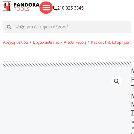
Μετάβαση
210 325 3345
στο
περιεχόμενο
Search
Search
Αρχική σελίδα
/
Εργαλειοθήκες - Αποθήκευση
/
Packout & Εξαρτήματα
S
4
C