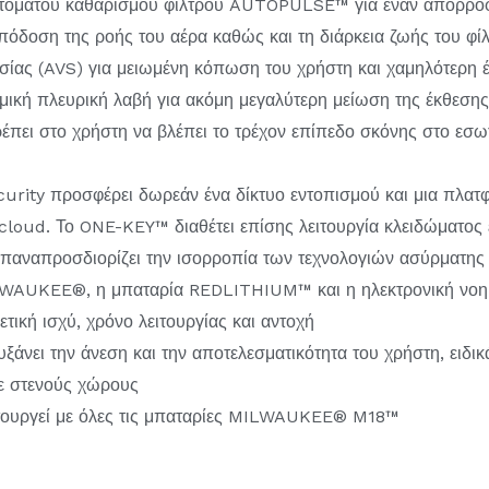
τόματου καθαρισμού φίλτρου AUTOPULSE™ για έναν απορροφ
απόδοση της ροής του αέρα καθώς και τη διάρκεια ζωής του φί
σίας (AVS) για μειωμένη κόπωση του χρήστη και χαμηλότερη 
μική πλευρική λαβή για ακόμη μεγαλύτερη μείωση της έκθεση
ρέπει στο χρήστη να βλέπει το τρέχον επίπεδο σκόνης στο εσω
urity προσφέρει δωρεάν ένα δίκτυο εντοπισμού και μια πλατ
ε cloud. Το ONE-KEY™ διαθέτει επίσης λειτουργία κλειδώματο
αναπροσδιορίζει την ισορροπία των τεχνολογιών ασύρματης τ
AUKEE®, η μπαταρία REDLITHIUM™ και η ηλεκτρονική νο
κή ισχύ, χρόνο λειτουργίας και αντοχή
άνει την άνεση και την αποτελεσματικότητα του χρήστη, ειδι
σε στενούς χώρους
ιτουργεί με όλες τις μπαταρίες MILWAUKEE® M18™