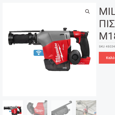
MI
ΠΙ
M1
SKU
49334
Καλέ