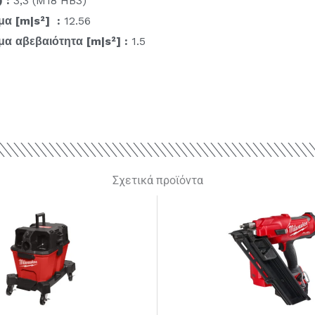
 :
3,3 (M18 HB3)
α [m|s²] :
12.56
α αβεβαιότητα [m|s²] :
1.5
Σχετικά προϊόντα