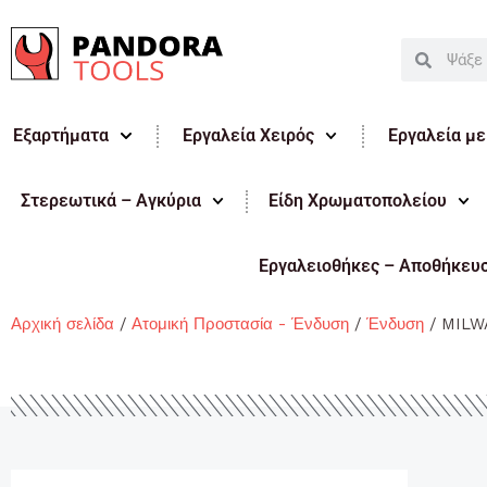
Μετάβαση
στο
Search
Search
περιεχόμενο
Εξαρτήματα
Εργαλεία Χειρός
Εργαλεία μ
Στερεωτικά – Αγκύρια
Είδη Χρωματοπολείου
Εργαλειοθήκες – Αποθήκευ
Αρχική σελίδα
/
Ατομική Προστασία - Ένδυση
/
Ένδυση
/ MILW