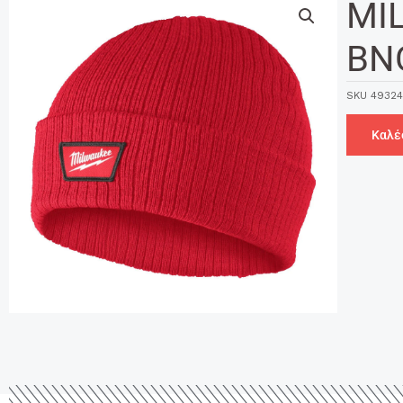
MI
BN
SKU
4932
Καλέ