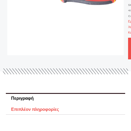
S
4
C
Ε
Χ
Κ
Περιγραφή
Επιπλέον πληροφορίες