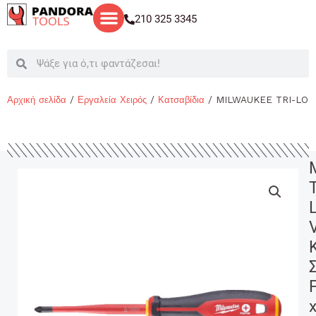
Μετάβαση
210 325 3345
στο
περιεχόμενο
Search
Search
Αρχική σελίδα
/
Εργαλεία Χειρός
/
Κατσαβίδια
/ MILWAUKEE TRI-LOBE
T