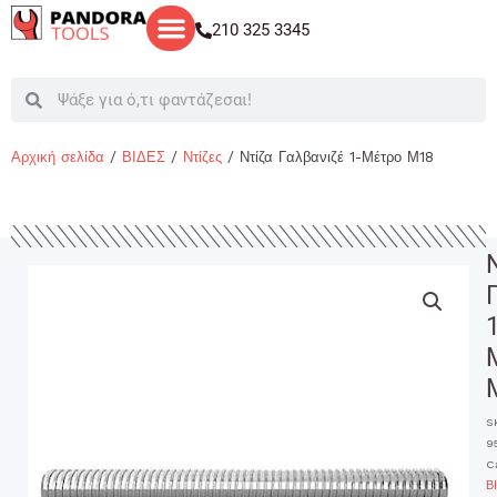
Μετάβαση
210 325 3345
στο
περιεχόμενο
Search
Search
Αρχική σελίδα
/
ΒΙΔΕΣ
/
Ντίζες
/ Ντίζα Γαλβανιζέ 1-Μέτρο Μ18
1
S
9
C
Β