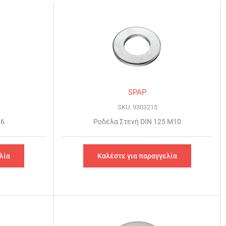
SPAP
SKU: 9303215
Μ6
Ροδέλα Στενή DIN 125 Μ10
λία
Καλέστε για παραγγελία