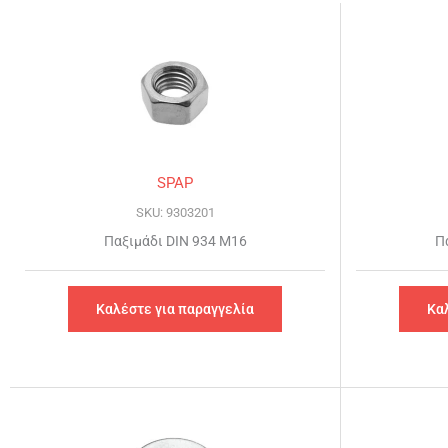
SPAP
SKU: 9303201
Παξιμάδι DIN 934 Μ16
Π
Καλέστε για παραγγελία
Κα