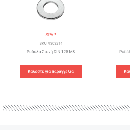
SPAP
SKU: 9303214
Ροδέλα Στενή DIN 125 Μ8
Ροδέλ
Καλέστε για παραγγελία
Κα