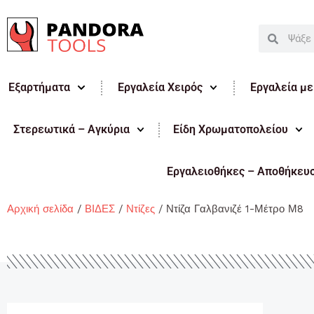
Μετάβαση
στο
Search
Search
περιεχόμενο
Εξαρτήματα
Εργαλεία Χειρός
Εργαλεία μ
Στερεωτικά – Αγκύρια
Είδη Χρωματοπολείου
Εργαλειοθήκες – Αποθήκευ
Αρχική σελίδα
/
ΒΙΔΕΣ
/
Ντίζες
/ Ντίζα Γαλβανιζέ 1-Μέτρο Μ8