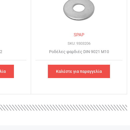
SPAP
SKU: 9303206
12
Ροδέλες φαρδιές DIN 9021 Μ10
λία
Καλέστε για παραγγελία