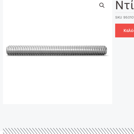
Ντί
SKU
95010
Καλέ