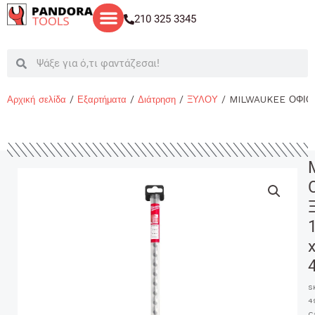
Μετάβαση
210 325 3345
στο
περιεχόμενο
Search
Search
Αρχική σελίδα
/
Εξαρτήματα
/
Διάτρηση
/
ΞΥΛΟΥ
/ MILWAUKEE ΟΦΙΟ
S
4
C