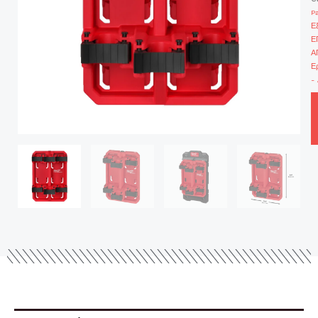
P
Ε
Ε
Α
Ε
-