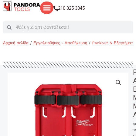
Μετάβαση
210 325 3345
στο
περιεχόμενο
Search
Search
Αρχική σελίδα
/
Εργαλειοθήκες - Αποθήκευση
/
Packout & Εξαρτήματα
S
4
C