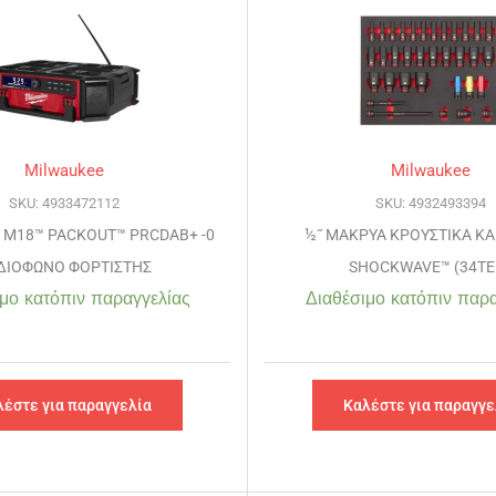
Milwaukee
Milwaukee
SKU: 4933472112
SKU: 4932493394
 M18™ PACKOUT™ PRCDAB+ -0
½˝ ΜΑΚΡΥΑ ΚΡΟΥΣΤΙΚΑ Κ
ΔΙΟΦΩΝΟ ΦΟΡΤΙΣΤΗΣ
SHOCKWAVE™ (34ΤΕ
μο κατόπιν παραγγελίας
Διαθέσιμο κατόπιν παρα
λέστε για παραγγελία
Καλέστε για παραγγε