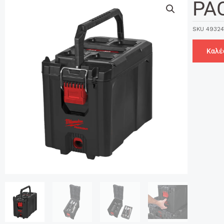
PA
SKU
49324
Καλέ