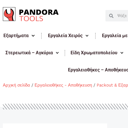
Μετάβαση
στο
Search
Search
περιεχόμενο
Εξαρτήματα
Εργαλεία Χειρός
Εργαλεία μ
Στερεωτικά – Αγκύρια
Είδη Χρωματοπολείου
Εργαλειοθήκες – Αποθήκευ
Αρχική σελίδα
/
Εργαλειοθήκες - Αποθήκευση
/
Packout & Εξα