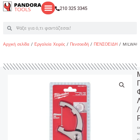
Μετάβαση
210 325 3345
στο
περιεχόμενο
Search
Search
Αρχική σελίδα
/
Εργαλεία Χειρός
/
Πενσοειδή
/
ΠΕΝΣΟΕΙΔΗ
/ MILWAU
/
S
4
C