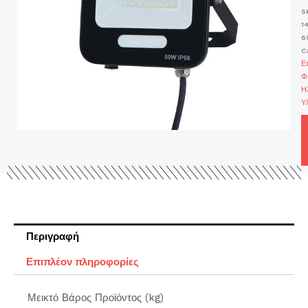
S
14
6
C
Ε
Φ
Η
Υ
Περιγραφή
Επιπλέον πληροφορίες
Μεικτό Βάρος Προϊόντος (kg)