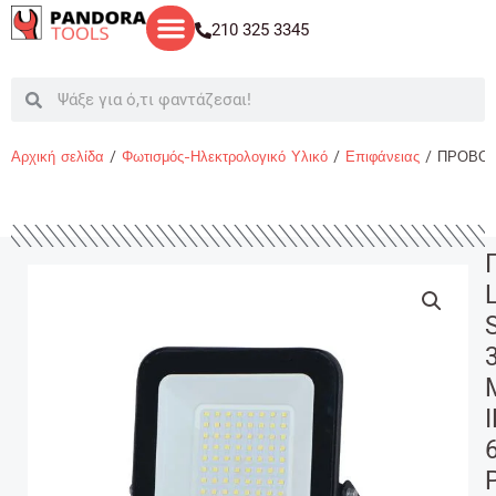
Μετάβαση
210 325 3345
στο
περιεχόμενο
Search
Search
Αρχική σελίδα
/
Φωτισμός-Ηλεκτρολογικό Υλικό
/
Επιφάνειας
/ ΠΡΟΒΟΛ