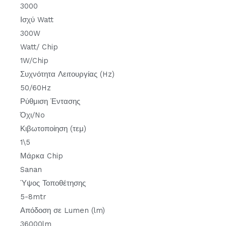
3000
Ισχύ Watt
300W
Watt/ Chip
1W/Chip
Συχνότητα Λειτουργίας (Hz)
50/60Hz
Ρύθμιση Έντασης
Όχι/No
Κιβωτοποίηση (τεμ)
1\5
Μάρκα Chip
Sanan
Ύψος Τοποθέτησης
5-8mtr
Απόδοση σε Lumen (lm)
36000lm