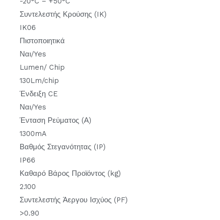
-20°C – +50°C
Συντελεστής Κρούσης (IK)
IK06
Πιστοποιητικά
Ναι/Yes
Lumen/ Chip
130Lm/chip
Ένδειξη CE
Ναι/Yes
Ένταση Ρεύματος (Α)
1300mA
Βαθμός Στεγανότητας (IP)
IP66
Καθαρό Βάρος Προϊόντος (kg)
2.100
Συντελεστής Άεργου Ισχύος (PF)
>0.90