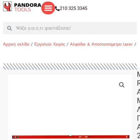
Μετάβαση
210 325 3345
στο
περιεχόμενο
Search
Search
Αρχική σελίδα
/
Εργαλεία Χειρός
/
Αλφάδια & Αποστασιόμετρο laser
/ 