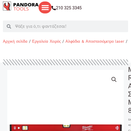
Μετάβαση
210 325 3345
στο
περιεχόμενο
Search
Search
Αρχική σελίδα
/
Εργαλεία Χειρός
/
Αλφάδια & Αποστασιόμετρο laser
/ 
S
4
C