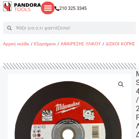
Μετάβαση
210 325 3345
στο
περιεχόμενο
Search
Search
Αρχική σελίδα
/
Εξαρτήματα
/
ΑΦΑΙΡΕΣΗΣ ΥΛΙΚΟΥ
/
ΔΙΣΚΟΙ ΚΟΠΗΣ Κ
/