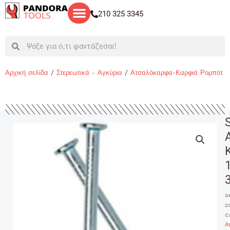
Μετάβαση
210 325 3345
στο
περιεχόμενο
Search
Search
Αρχική σελίδα
/
Στερεωτικά - Αγκύρια
/
Ατσαλόκαρφα-Καρφιά Ρομπότ
/
S
2
C
Α