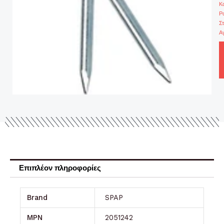
Κ
Ρ
Σ
Α
Επιπλέον πληροφορίες
Brand
SPAP
MPN
2051242