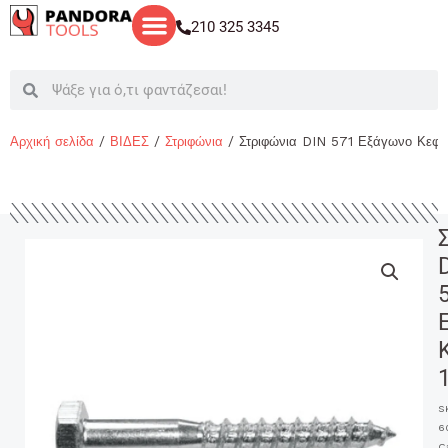
Μετάβαση
210 325 3345
στο
περιεχόμενο
Search
Search
Αρχική σελίδα
/
ΒΙΔΕΣ
/
Στριφώνια
/ Στριφώνια DIN 571 Εξάγωνο Κεφ
S
6
C