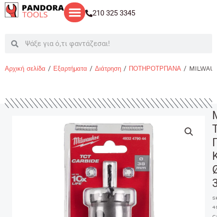
Μετάβαση
210 325 3345
στο
περιεχόμενο
Search
Search
Αρχική σελίδα
/
Εξαρτήματα
/
Διάτρηση
/
ΠΟΤΗΡΟΤΡΠΑΝΑ
/ MILWAU
S
4
C