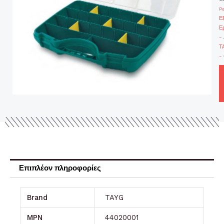
P
Ε
Ε
-
Τ
-
Επιπλέον πληροφορίες
Brand
TAYG
MPN
44020001