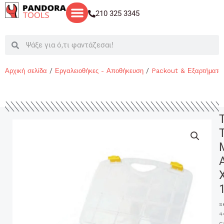
Μετάβαση
210 325 3345
στο
περιεχόμενο
Search
Search
Αρχική σελίδα
/
Εργαλειοθήκες - Αποθήκευση
/
Packout & Εξαρτήματα
S
4
C