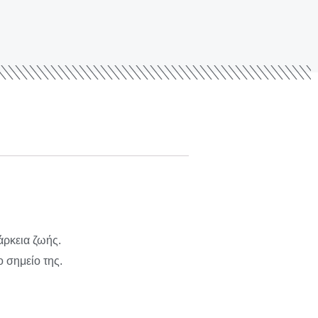
άρκεια ζωής.
 σημείο της.