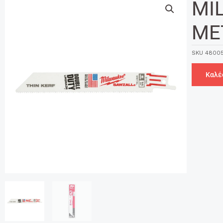
MI
ΜΕ
SKU
48005
Καλέ