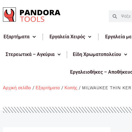
Μετάβαση
στο
Search
Search
περιεχόμενο
Εξαρτήματα
Εργαλεία Χειρός
Εργαλεία μ
Στερεωτικά – Αγκύρια
Είδη Χρωματοπολείου
Εργαλειοθήκες – Αποθήκευ
Αρχική σελίδα
/
Εξαρτήματα
/
Κοπής
/ MILWAUKEE THIN KER 