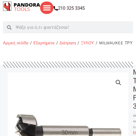
Μετάβαση
210 325 3345
στο
περιεχόμενο
Search
Search
Αρχική σελίδα
/
Εξαρτήματα
/
Διάτρηση
/
ΞΥΛΟΥ
/ MILWAUKEE ΤΡΥ
S
4
C
Ε