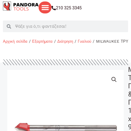
Μετάβαση
210 325 3345
στο
περιεχόμενο
Search
Search
Αρχική σελίδα
/
Εξαρτήματα
/
Διάτρηση
/
Γυαλιού
/ MILWAUKEE ΤΡΥΠΑ