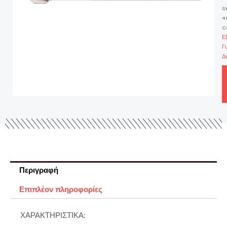
S
4
C
Ε
Γ
Δ
Περιγραφή
Επιπλέον πληροφορίες
ΧΑΡΑΚΤΗΡΙΣΤΙΚΑ: