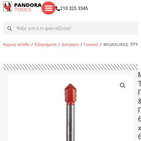
Μετάβαση
210 325 3345
στο
περιεχόμενο
Search
Search
Αρχική σελίδα
/
Εξαρτήματα
/
Διάτρηση
/
Γυαλιού
/ MILWAUKEE ΤΡΥΠΑ