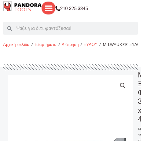
Μετάβαση
210 325 3345
στο
περιεχόμενο
Search
Search
Αρχική σελίδα
/
Εξαρτήματα
/
Διάτρηση
/
ΞΥΛΟΥ
/ MILWAUKEE ΞΥΛΟ
S
4
C