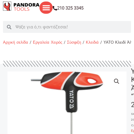
Μετάβαση
210 325 3345
στο
περιεχόμενο
Search
Search
Αρχική σελίδα
/
Εργαλεία Χειρός
/
Σύσφιξη
/
Κλειδιά
/ ΥΑΤΟ Κλειδί Άλ
“
S
2
C
Ε