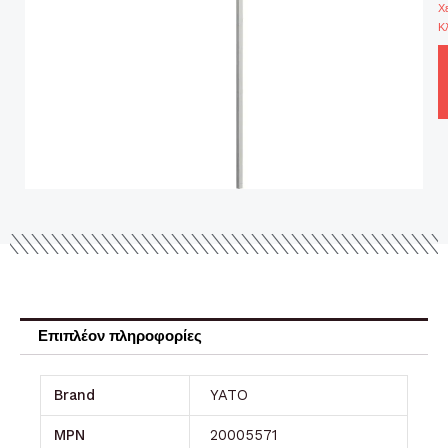
Χ
Κλ
Επιπλέον πληροφορίες
Brand
YATO
MPN
20005571