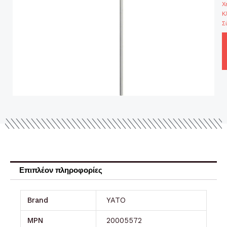
Χ
Κλ
Σ
Επιπλέον πληροφορίες
Brand
YATO
MPN
20005572