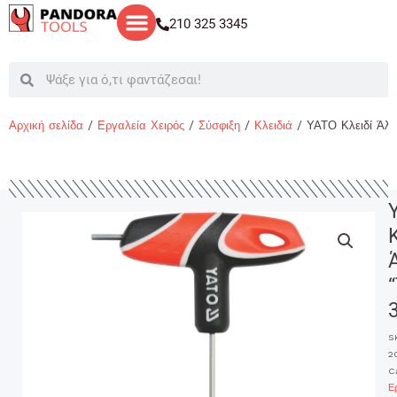
Μετάβαση
210 325 3345
στο
περιεχόμενο
Search
Search
Αρχική σελίδα
/
Εργαλεία Χειρός
/
Σύσφιξη
/
Κλειδιά
/ ΥΑΤΟ Κλειδί Άλ
“
S
2
C
Ε