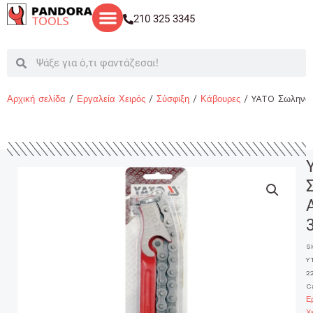
Μετάβαση
210 325 3345
στο
περιεχόμενο
Search
Search
Αρχική σελίδα
/
Εργαλεία Χειρός
/
Σύσφιξη
/
Κάβουρες
/ YATO Σωληνο
S
Y
2
C
Ε
Χ