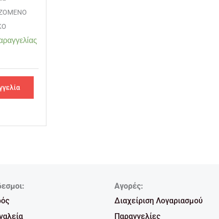
ΙΖΟΜΕΝΟ
ΚΟ
αραγγελίας
γγελία
δεσμοι:
Αγορές:
ρός
Διαχείριση Λογαριασμού
γαλεία
Παραγγελίες