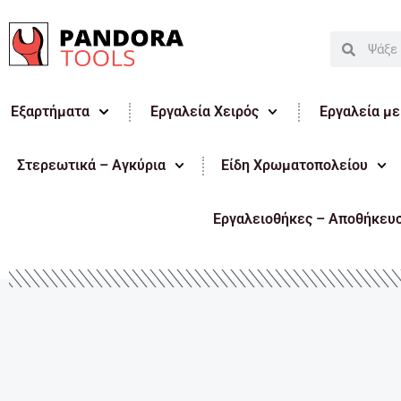
Μετάβαση
στο
Search
Search
περιεχόμενο
Εξαρτήματα
Εργαλεία Χειρός
Εργαλεία μ
Στερεωτικά – Αγκύρια
Είδη Χρωματοπολείου
Εργαλειοθήκες – Αποθήκευ