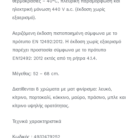
θερμοκρασίες – 40°C, πλευρική παραμόρφωση και
ηλεκτρική μόνωση 440 V a.c. (έκδοση χωρίς
εξαερισμό).
Αεριζόμενη έκδοση πιστοποιημένη σύμφωνα με το
πρότυπο EN 12492:2012. Η έκδοση χωρίς εξαερισμό
παρέχει προστασία σύμφωνα με το πρότυπο
EN12492: 2012 εκτός από τη ρήτρα 4.1.4.
Μέγεθος: 52 – 68 cm.
Διατίθενται 8 χρώματα με ματ φινίρισμα: λευκό,
κίτρινο, πορτοκαλί, κόκκινο, μαύρο, πράσινο, μπλε και
κίτρινο υψηλής ορατότητας.
Τεχνικά χαρακτηριστικά
Κωδικός : 4932479252