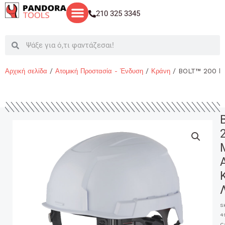
Μετάβαση
210 325 3345
στο
περιεχόμενο
Search
Search
Αρχική σελίδα
/
Ατομική Προστασία - Ένδυση
/
Κράνη
/ BOLT™ 200 
S
4
C