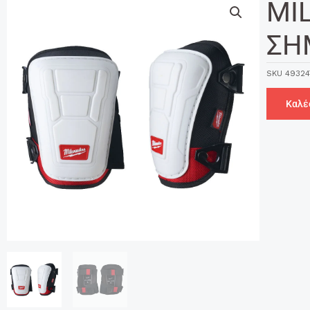
MI
ΣΗ
SKU
49324
Καλέ