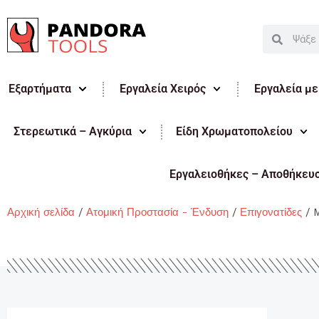
Μετάβαση
στο
Search
Search
περιεχόμενο
Εξαρτήματα
Εργαλεία Χειρός
Εργαλεία μ
Στερεωτικά – Αγκύρια
Είδη Χρωματοπολείου
Εργαλειοθήκες – Αποθήκευ
Αρχική σελίδα
/
Ατομική Προστασία - Ένδυση
/
Επιγονατίδες
/ 