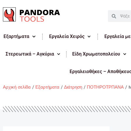
Μετάβαση
στο
Search
Search
περιεχόμενο
Εξαρτήματα
Εργαλεία Χειρός
Εργαλεία μ
Στερεωτικά – Αγκύρια
Είδη Χρωματοπολείου
Εργαλειοθήκες – Αποθήκευ
Αρχική σελίδα
/
Εξαρτήματα
/
Διάτρηση
/
ΠΟΤΗΡΟΤΡΠΑΝΑ
/ M