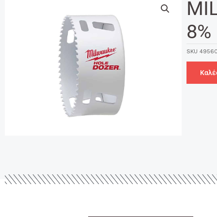
MI
8% 
SKU
4956
Καλέ