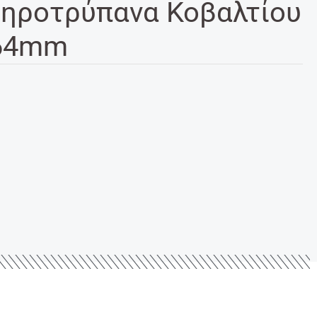
ηροτρύπανα Κοβαλτίου
 64mm