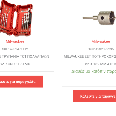
Milwaukee
Milwaukee
SKU: 4932471112
SKU: 4932399295
E ΤΡΥΠΑΝΙΑ TCT ΠΟΛΛΑΠΛΩΝ
MILWAUKEE ΣΕΤ ΠΟΤΗΡΟΚΟΡΩ
ΥΛΙΚΩΝ ΣΕΤ 8ΤΜΧ
65 X 182 MM 4ΤΕ
Διαθέσιμο κατόπιν παρα
λέστε για παραγγελία
Καλέστε για παραγγε