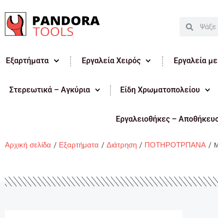
Μετάβαση
στο
Search
Search
περιεχόμενο
Εξαρτήματα
Εργαλεία Χειρός
Εργαλεία μ
Στερεωτικά – Αγκύρια
Είδη Χρωματοπολείου
Εργαλειοθήκες – Αποθήκευ
Αρχική σελίδα
/
Εξαρτήματα
/
Διάτρηση
/
ΠΟΤΗΡΟΤΡΠΑΝΑ
/ M