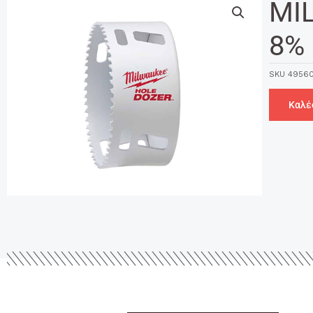
MI
8% 
SKU
49560
Καλέ