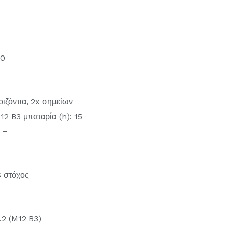
50
ριζόντια, 2x σημείων
12 B3 μπαταρία (h): 15
 –
S στόχος
.2 (M12 B3)