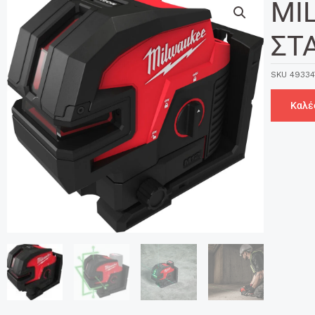
MI
ΣΤ
SKU
49334
Καλέ