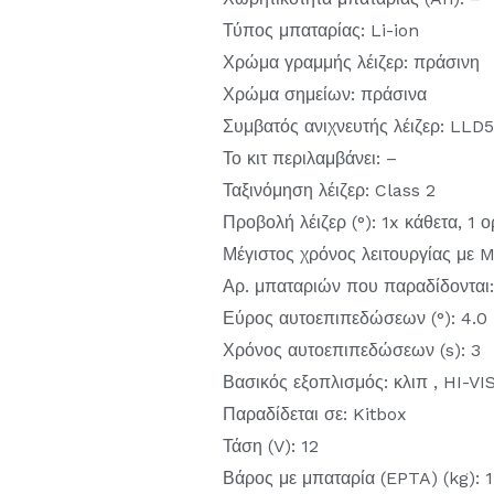
Τύπος μπαταρίας: Li-ion
Χρώμα γραμμής λέιζερ: πράσινη
Χρώμα σημείων: πράσινα
Συμβατός ανιχνευτής λέιζερ: LLD
Το κιτ περιλαμβάνει: –
Ταξινόμηση λέιζερ: Class 2
Προβολή λέιζερ (°): 1x κάθετα, 1 ο
Μέγιστος χρόνος λειτουργίας με M
Αρ. μπαταριών που παραδίδονται:
Εύρος αυτοεπιπεδώσεων (°): 4.0
Χρόνος αυτοεπιπεδώσεων (s): 3
Βασικός εξοπλισμός: κλιπ , HI-VI
Παραδίδεται σε: Kitbox
Τάση (V): 12
Βάρος με μπαταρία (EPTA) (kg): 1