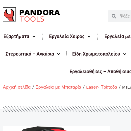
Μετάβαση
στο
Search
Search
περιεχόμενο
Εξαρτήματα
Εργαλεία Χειρός
Εργαλεία μ
Στερεωτικά – Αγκύρια
Είδη Χρωματοπολείου
Εργαλειοθήκες – Αποθήκευ
Αρχική σελίδα
/
Εργαλεία με Μπαταρία
/
Laser- Τρίποδα
/ MIL