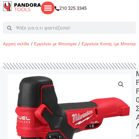
Μετάβαση
210 325 3345
στο
περιεχόμενο
Search
Search
Αρχική σελίδα
/
Εργαλεία με Μπαταρία
/
Εργαλεία Κοπής (με Μπαταρία
S