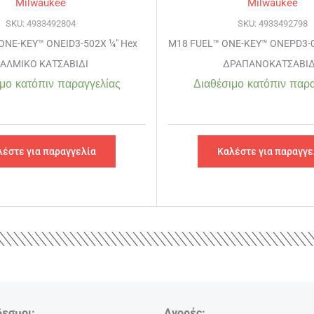
Milwaukee
Milwaukee
SKU: 4933492804
SKU: 4933492798
ONE-KEY™ ONEID3-502X ¼″ Hex
M18 FUEL™ ONE-KEY™ ONEPD3-
ΑΛΜΙΚΟ ΚΑΤΣΑΒΙΔΙ
ΔΡΑΠΑΝΟΚΑΤΣΑΒΙ
μο κατόπιν παραγγελίας
Διαθέσιμο κατόπιν παρα
λέστε για παραγγελία
Καλέστε για παραγγε
δεσμοι:
Αγορές: