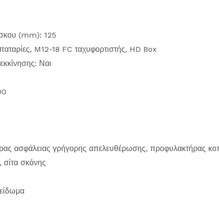
ίσκου (mm): 125
μπαταρίες, M12-18 FC ταχυφορτιστής, HD Box
εκκίνησης: Ναι
00
ρας ασφάλειας γρήγορης απελευθέρωσης, προφυλακτήρας κοπ
, σίτα σκόνης
λείδωμα