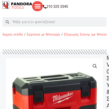
Μετάβαση
210 325 3345
στο
περιεχόμενο
Search
Search
Αρχική σελίδα
/
Εργαλεία με Μπαταρία
/
Εξαγωγής Σκόνης (με Μπαταρ