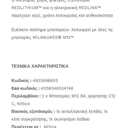
REDLITHIUM™ και η ηλεκτρονική REDLINK™
παρέχουν ισχύ, χρόνο λειτουργίας και ανθεκτικότητα
Ευέλικτο σύστημα μπαταριών: λειτουργεί με όλες τις
μπαταρίες MILWAUKEE® M12™
ΤΕΧΝΙΚΑ ΧΑΡΑΚΤΗΡΙΣΤΙΚΑ
Κωδικός :
4933498605
Ean κωδικός :
4058546524746
Περιλαμβάνει :
2 x Μπαταρίες M12 B4, φορτιστής C12
C, Kitbox
Βασικός εξοπλισμός :
1x ανταλλακτική λεπίδα, 1x
κλιπ συγκράτησης, 1x σωληνάριο λαδιού
Περιέχεται σε :
kitbox