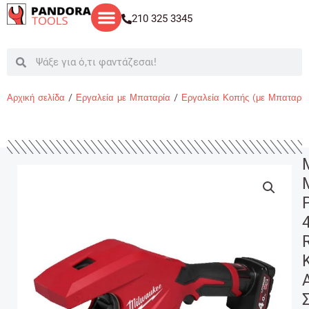
Μετάβαση
210 325 3345
στο
περιεχόμενο
Search
Search
Αρχική σελίδα
/
Εργαλεία με Μπαταρία
/
Εργαλεία Κοπής (με Μπαταρία