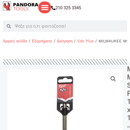
Μετάβαση
210 325 3345
στο
περιεχόμενο
Search
Search
Αρχική σελίδα
/
Εξαρτήματα
/
Διάτρηση
/
Sds Plus
/ MILWAUKEE M2 S
S