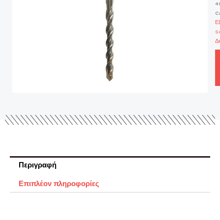
4
C
Ε
S
Δ
Περιγραφή
Επιπλέον πληροφορίες