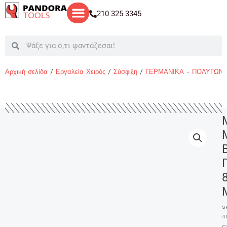
Μετάβαση
210 325 3345
στο
περιεχόμενο
Search
Search
Αρχική σελίδα
/
Εργαλεία Χειρός
/
Σύσφιξη
/
ΓΕΡΜΑΝΙΚΑ - ΠΟΛΥΓΩΝ
S
4
C