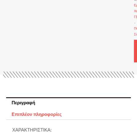
Ε
Χ
Γ
-
Π
Σ
Περιγραφή
Επιπλέον πληροφορίες
ΧΑΡΑΚΤΗΡΙΣΤΙΚΑ: