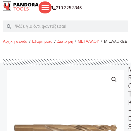
Μετάβαση
210 325 3345
στο
περιεχόμενο
Search
Search
Αρχική σελίδα
/
Εξαρτήματα
/
Διάτρηση
/
ΜΕΤΑΛΛΟΥ
/ MILWAUKEE R