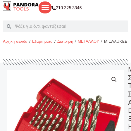
Μετάβαση
210 325 3345
στο
περιεχόμενο
Search
Search
Αρχική σελίδα
/
Εξαρτήματα
/
Διάτρηση
/
ΜΕΤΑΛΛΟΥ
/ MILWAUKEE Σ