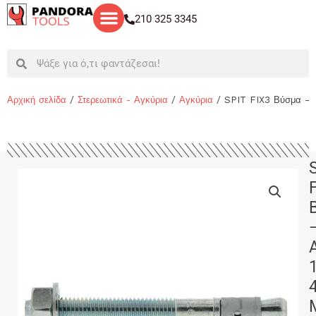
Μετάβαση
210 325 3345
στο
περιεχόμενο
Search
Search
Αρχική σελίδα
/
Στερεωτικά - Αγκύρια
/
Αγκύρια
/ SPIT FIX3 Βύσμα – 