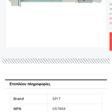
S
0
C
Α
Σ
-
Επιπλέον πληροφορίες
Brand
SPIT
MPN
057464