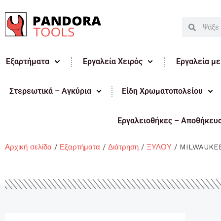
Μετάβαση
στο
Search
Search
περιεχόμενο
Εξαρτήματα
Εργαλεία Χειρός
Εργαλεία μ
Στερεωτικά – Αγκύρια
Είδη Χρωματοπολείου
Εργαλειοθήκες – Αποθήκευ
Αρχική σελίδα
/
Εξαρτήματα
/
Διάτρηση
/
ΞΥΛΟΥ
/ MILWAUKE