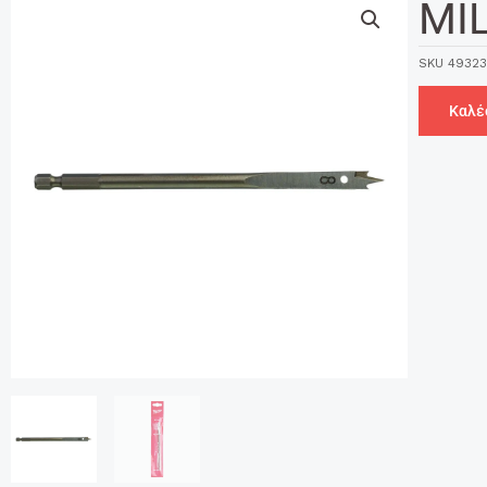
MI
SKU
49323
Καλέ