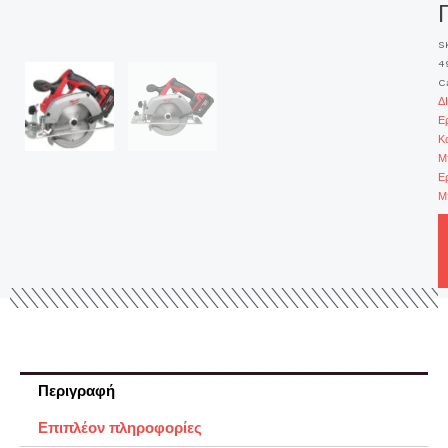
S
4
C
Δ
Ε
Κ
Μ
Ε
Μ
Περιγραφή
Επιπλέον πληροφορίες