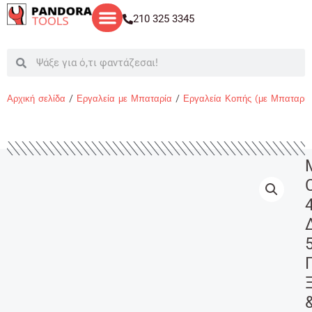
Μετάβαση
210 325 3345
στο
περιεχόμενο
Search
Search
Αρχική σελίδα
/
Εργαλεία με Μπαταρία
/
Εργαλεία Κοπής (με Μπαταρία